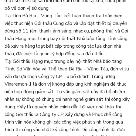
một số thiết bị sau khi mua sắm còn lưu lại kho, chưa phân
bổ về đơn vị sử dụng.
Tại tỉnh Bà Rịa – Vũng Tàu, kết luận thanh tra toàn diện
việc thực hiện Gói thầu Cung cấp và lắp đặt thiết bị chuyên
dùng số 11 (âm thanh, ánh sáng, nhạc cụ, phòng thu) và Gói
thầu Hạng mục trưng bày nội thất Nhà bảo tàng Tỉnh cũng
để xảy ra hàng loạt bất cập trong công tác lựa chọn nhà
thầu, đặc biệt là quản lý hợp đồng sau đấu thầu.
Tại Gói thầu Hạng mục trưng bày nội thất Nhà bảo tàng
Tỉnh, Sở Văn hóa và Thể thao Bà Rịa – Vũng Tàu, đơn vị tư
vấn đã lựa chọn Công ty CP Tu bổ di tích Trung ương
Vinaremon-1 là đơn vị không đáp ứng kinh nghiệm để thực
hiện hợp đồng giám sát. Tư vấn giám sát này đã bổ nhiệm
nhân sự không có chứng chỉ hành nghề giám sát thi công xây
dựng. Đây là nguyên nhân chính dẫn tới việc nhà thầu thi
công Gói thầu là Công ty CP Xây dựng và Phục chế công
trình văn hóa không ghi các công việc phát sinh trong quá
trình thi công vào nhật ký công trình. Dù công trình đã đưa