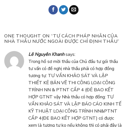
ONE THOUGHT ON “
TƯ CÁCH PHÁP NHÂN CỦA
NHÀ THẦU NƯỚC NGOÀI ĐƯỢC CHỈ ĐỊNH THẦU
”
Lê Nguyên Khanh
says:
Trong hồ sơ mời thầu của Chủ đầu tư gói thầu
tư vấn có đề nghị nhà thầu phải có hợp đồng
tương tự: TƯ VẤN KHẢO SÁT VÀ LẬP
THIẾT KÊ BẢN VẼ THI CÔNG LOẠI CÔNG
TRÌNH NN & PTNT CẤP 4 (ĐÊ BAO KẾT
HỢP GTNT vậy Nhà thầu có hợp đồng: TƯ
VẤN KHẢO SÁT VÀ LẬP BÁO CÁO KINH TẾ
KỸ THUẬT LOẠI CÔNG TRÌNH NN&PTNT
CẤP 4(ĐE BAO KẾT HỢP GTNT) có được
xem là tương tự ko nếu không thì có phải đây là