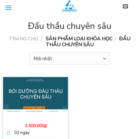
Skip
to
content
Đấu thầu chuyên sâu
TRANG CHỦ
/
SẢN PHẨM LOẠI KHÓA HỌC
/
ĐẤU
THẦU CHUYÊN SÂU
2.500.000
₫
02 ng
ày